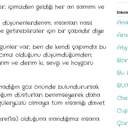
r; içimizden geldiği her an samimi ve
Etiketl
Ana
 düşünenlerdenim; insanları nasıl
getirebilirizler için bir çabadır diye
Ara
günler var; ben de kendi çapımda bu
Atış
iyacımız olduğunu düşümdüğümden;
Bör
erim ve derim ki; sevgi ve hoşgörü
Bu 
BU
madığını göz önünde bulundurursak
duğum düsturları benimseyerek daha
Che
güleryüzlü olmaya tüm insanlığı davet
Cup
ereflisi) olduğuna inandığımız insana
Çor