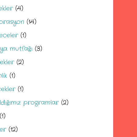
ekler
(4)
orasyon
(14)
eceler
(1)
ya mutfağı
(3)
ekler
(2)
lik
(1)
cekler
(1)
ıldığımız programlar
(2)
(1)
ler
(12)