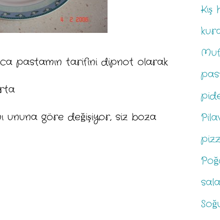
Kış 
kur
Muf
saca pastamın tarifini dipnot olarak
pas
rta
pid
ı ununa göre değişiyor, siz boza
Pila
piz
Poğ
sal
Soğu