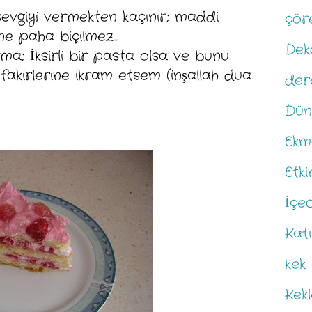
evgiyi vermekten kaçınır; maddi
çör
ne paha biçilmez...
Dek
ama; İksirli bir pasta olsa ve bunu
akirlerine ikram etsem (inşallah dua
der
Dün
Ekm
Etkin
İçe
Kat
kek
Kek