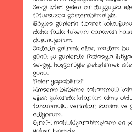
Sevgi içten gelen bir duyguysa eğe
fütursuzca gösterebilmeliyiz...
Böylesi günlerin ticaret koktuğunu
daha fazla tüketim canavarı haline 
düşünüyorum.
Sadede gelirsek eğer; madem bu 
günü; şu günlerde fazlasıyla iht
sevgiyi hoşgörüyle pekiştirmek ist
günü...
Neler yapabiliriz?
Kimsenin birbirine tahammülü kal
eğer; yukarıda kitaptan almış ol
tahammüllü, verimkar, samimi ve 
ediyorum...
Eşref-i mahluk(yaratılmışların en ş
yakışır biçimde...