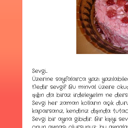
Sevgi...
Üzerine sayfalarca yazı yazılabilec
Nedir sevgi? Bu minval üzere oku
ışığın da biraz irdeleyelim ne ders
Sevgi her zaman kolların açık duruş
kaparsanız, kendiniz dışında tutaca
Sevgi bir ayna gibidir. Bir kişiyi se
onun aynası olursunuz; bu aynalar b