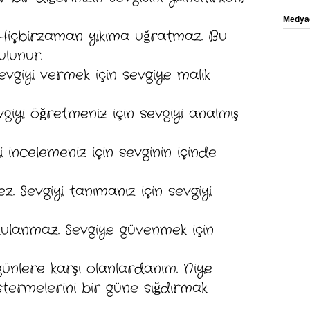
Medyad
 Hiçbirzaman yıkıma uğratmaz. Bu
lunur.
evgiyi vermek için sevgiye malik
giyi öğretmeniz için sevgiyi analmış
yi incelemeniz için sevginin içinde
z. Sevgiyi tanımanız için sevgiyi
şkulanmaz. Sevgiye güvenmek için
ünlere karşı olanlardanım. Niye
östermelerini bir güne sığdırmak