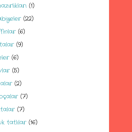
hazırlıkları
(1)
abiyeler
(22)
fınlar
(6)
talar
(9)
eler
(6)
vlar
(5)
zalar
(2)
oçalar
(7)
atalar
(7)
k tatlılar
(16)