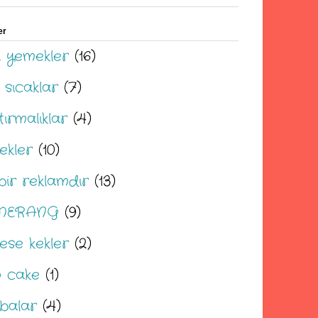
er
 yemekler
(16)
 sıcaklar
(7)
tırmalıklar
(4)
ekler
(10)
bir reklamdır
(13)
MERANG
(9)
ese kekler
(2)
 cake
(1)
balar
(4)