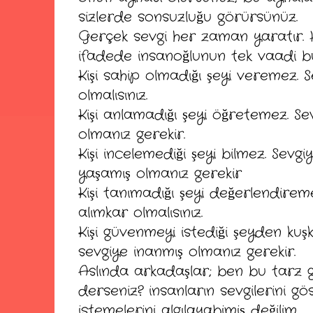
sizlerde sonsuzluğu görürsünüz.
Gerçek sevgi her zaman yaratır.
ifadede insanoğlunun tek vaadi bu
Kişi sahip olmadığı şeyi veremez. S
olmalısınız.
Kişi anlamadığı şeyi öğretemez. Sev
olmanız gerekir.
Kişi incelemediği şeyi bilmez. Sevgi
yaşamış olmanız gerekir
Kişi tanımadığı şeyi değerlendireme
alımkar olmalısınız.
Kişi güvenmeyi istediği şeyden ku
sevgiye inanmış olmanız gerekir.
Aslında arkadaşlar; ben bu tarz g
derseniz? insanların sevgilerini g
istemelerini algılayabimiş değilim...