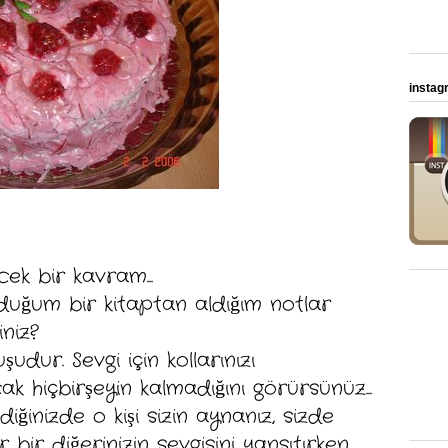
instag
ek bir kavram...
duğum bir kitaptan aldığım notlar
iniz?
udur. Sevgi için kollarınızı
k hiçbirşeyin kalmadığını görürsünüz...
vdiğinizde o kişi sizin aynanız, sizde
ir diğerinizin sevgisini yansıtırken,