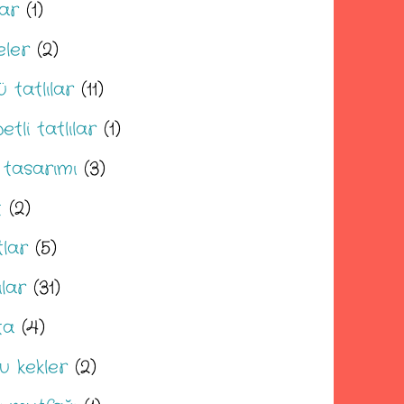
lar
(1)
eler
(2)
ü tatlılar
(11)
etli tatlılar
(1)
 tasarımı
(3)
t
(2)
tlar
(5)
ılar
(31)
ta
(4)
u kekler
(2)