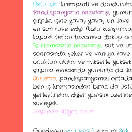
Üstü için;
kremşanti ve dondurulmu
Pandispanyanın hazırlanışı;
yumurt
çırpılır, içine yavaş yavaş un ilav
en son ilave edip fazla karıştır
kapaklı teflon tavamıza döküp ocakt
İç kremasının hazırlanışı;
süt ve un 
sonrasında şeker ve vanilya ilave e
ocaktan alalım ve mikserle yükse
çırpma esnasında yumurta da ilave 
Süsleme;
pandispanyamızı ortadan 
ben iç kremasından biraz da üstü
yerleştirelim, diğer yarısını üzer
süsleyeli...
Hepinize afiyet olsun...
Gönderen
ev perisi;)
zaman:
Salı