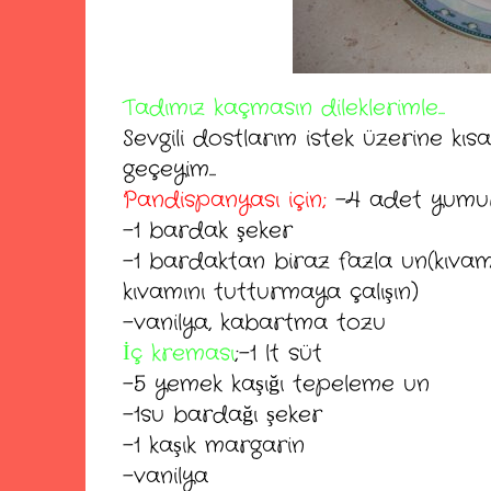
Tadımız kaçmasın dileklerimle...
Sevgili dostlarım istek üzerine kı
geçeyim...
Pandispanyası için;
-4 adet yumu
-1 bardak şeker
-1 bardaktan biraz fazla un(kıvam
kıvamını tutturmaya çalışın)
-vanilya, kabartma tozu
İç kreması
;-1 lt süt
-5 yemek kaşığı tepeleme un
-1su bardağı şeker
-1 kaşık margarin
-vanilya