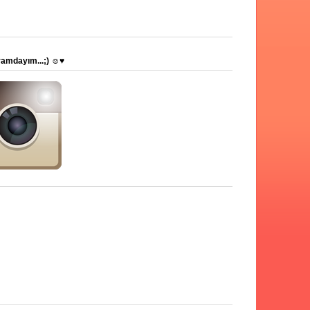
ramdayım...;) ☺♥