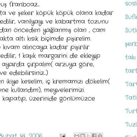
sos
ş franboaz...
a ve şeker köpük köpük olana kadar
Sufl
e edilir, vanilyayı ve kabartma tozunu
madan önceden yağlanmış olan , cam
Sütl
a altı kısık biçimde pişirelim.
şerb
kıvam alıncaya kadar pişirilir
dilir, 1 kaşık margarini de ekleyip
takı
k ayarda çırpalım( arzuya göre,
tar
edebilirsiniz...)
ikiye keselim, iç kremamızı dökelim(
Tar
ne kullandım), meyvelerimizi
Tatl
ine kapatıp, üzerinide gönlümüzce
Tur
Tuzl
, Şubat 14, 2006