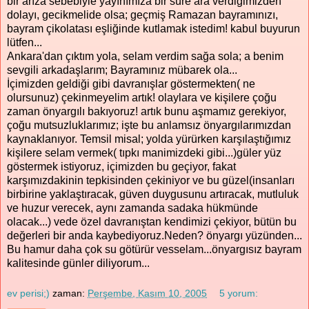
bir arıza sebebiyle yayınımıza bir süre ara verdiğimizden
dolayı, gecikmelide olsa; geçmiş Ramazan bayramınızı,
bayram çikolatası eşliğinde kutlamak istedim! kabul buyurun
lütfen...
Ankara'dan çıktım yola, selam verdim sağa sola; a benim
sevgili arkadaşlarım; Bayramınız mübarek ola...
İçimizden geldiği gibi davranışlar göstermekten( ne
olursunuz) çekinmeyelim artık! olaylara ve kişilere çoğu
zaman önyargılı bakıyoruz! artık bunu aşmamız gerekiyor,
çoğu mutsuzluklarımız; işte bu anlamsız önyargılarımızdan
kaynaklanıyor. Temsil misal; yolda yürürken karşılaştığımız
kişilere selam vermek( tıpkı manimizdeki gibi...)güler yüz
göstermek istiyoruz, içimizden bu geçiyor, fakat
karşımızdakinin tepkisinden çekiniyor ve bu güzel(insanları
birbirine yaklaştıracak, güven duygusunu artıracak, mutluluk
ve huzur verecek, aynı zamanda sadaka hükmünde
olacak...) vede özel davranıştan kendimizi çekiyor, bütün bu
değerleri bir anda kaybediyoruz.Neden? önyargı yüzünden...
Bu hamur daha çok su götürür vesselam...önyargısız bayram
kalitesinde günler diliyorum...
ev perisi;)
zaman:
Perşembe, Kasım 10, 2005
5 yorum: